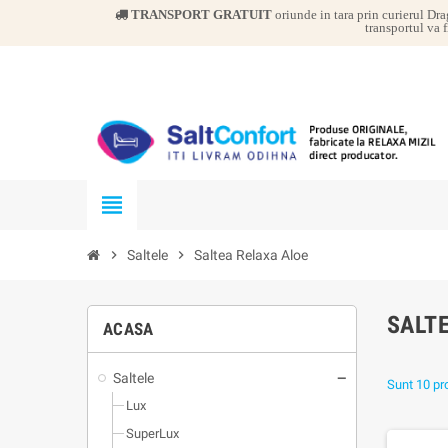
TRANSPORT GRATUIT
oriunde in tara prin curierul Dra
transportul va f
view_headline
chevron_right
Saltele
chevron_right
Saltea Relaxa Aloe
SALT
ACASA
Saltele
Sunt 10 pr
Lux
SuperLux