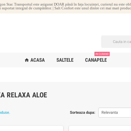
gon Star. Transportul este asigurat DOAR până în fața locuinței, curierul nu este ob
i suportat integral de cumpărător. | Salt Confort este unul dintre cei mai mari produc
IN CURAND
ACASA
SALTELE
CANAPELE
home
EA RELAXA ALOE
oduse.
Sorteaza dupa:
Relevanta