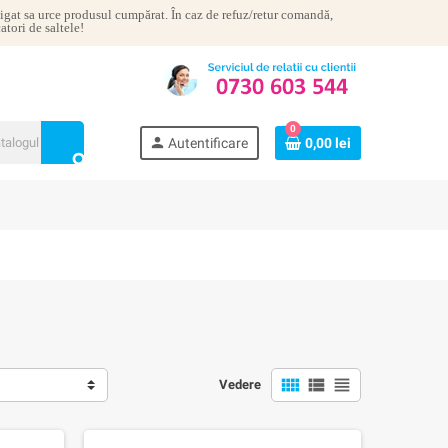
ligat sa urce produsul cumpărat. În caz de refuz/retur comandă,
atori de saltele!
0
person
Autentificare
0,00 lei
search
view_comfy
view_list
view_headline
Vedere