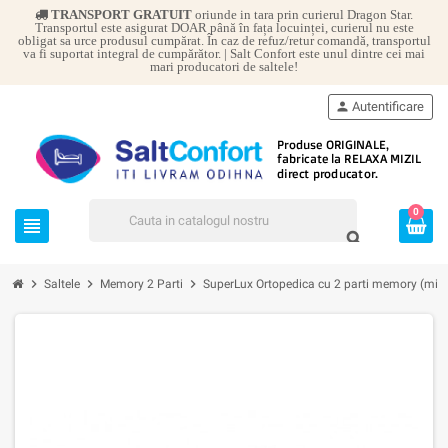
TRANSPORT GRATUIT
oriunde in tara prin curierul Dragon Star.
Transportul este asigurat DOAR până în fața locuinței, curierul nu este
obligat sa urce produsul cumpărat. În caz de refuz/retur comandă, transportul
va fi suportat integral de cumpărător. | Salt Confort este unul dintre cei mai
mari producatori de saltele!
person
Autentificare
0
view_headline
search
chevron_right
chevron_right
chevron_right
Saltele
Memory 2 Parti
SuperLux Ortopedica cu 2 parti memory (miez