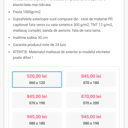
elasticitate mai ridicata.
Pasla 1000gr/m2
Suprafetele exterioare sunt compuse din : strat de material PP,
capitonat fata verso cu vata sintetica 300 g/m2, TNT 12 g/m2,
matlasaj complet, banda de aerisire, fata de vara-iarna.
Inaltime saltea 30 cm
Garantia produsul este de 24 luni.
ATENTIE: Materialul matlasat de exterior si modelul etichetei
poate diferi !
520,00 lei
845,00 lei
060 x 120
070 x 180
845,00 lei
870,00 lei
070 x 190
070 x 200
945,00 lei
945,00 lei
080 x 180
080 x 190