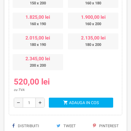
150 x 200
160 x 180
1.825,00 lei
1.900,00 lei
160 x 190
160 x 200
2.015,00 lei
2.135,00 lei
180 x 190
180 x 200
2.345,00 lei
200 x 200
520,00 lei
cu TVA
shopping_cart
remove
add
ADAUGA IN COS
DISTRIBUITI
TWEET
PINTEREST